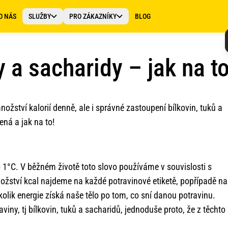
O NÁS
SLUŽBY
PRO ZÁKAZNÍKY
BLOG
ky a sacharidy – jak na t
žství kalorií denně, ale i správné zastoupení bílkovin, tuků a
ná a jak na to!
o 1°C. V běžném životě toto slovo používáme v souvislosti s
ožství kcal najdeme na každé potravinové etiketě, popřípadě na
 kolik energie získá naše tělo po tom, co sní danou potravinu.
ny, tj bílkovin, tuků a sacharidů, jednoduše proto, že z těchto 