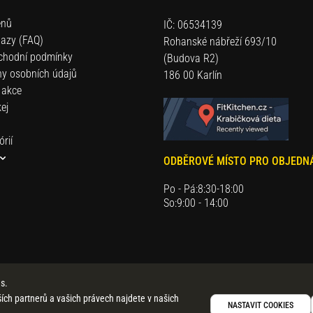
enů
IČ: 06534139
tazy (FAQ)
Rohanské nábřeží 693/10
chodní podmínky
(Budova R2)
y osobních údajů
186 00 Karlín
 akce
ej
rií
ODBĚROVÉ MÍSTO PRO OBJEDN
va
Po - Pá:
8:30-18:00
níček
So:
9:00 - 14:00
ek
vání
s.
krabičce
lších partnerů a vašich právech najdete v našich
NASTAVIT COOKIES
a