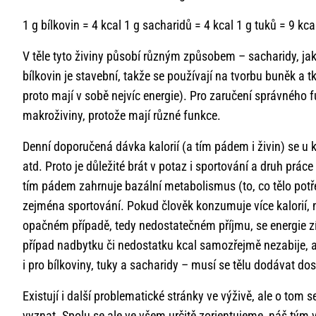
1 g bílkovin = 4 kcal 1 g sacharidů = 4 kcal 1 g tuků = 9 kca
V těle tyto živiny působí různým způsobem – sacharidy, jakož
bílkovin je stavební, takže se používají na tvorbu buněk a t
proto mají v sobě nejvíc energie). Pro zaručení správnéh
makroživiny, protože mají různé funkce.
Denní doporučená dávka kalorií (a tím pádem i živin) se u ka
atd. Proto je důležité brát v potaz i sportování a druh prác
tím pádem zahrnuje bazální metabolismus (to, co tělo potř
zejména sportování. Pokud člověk konzumuje více kalorií, n
opačném případě, tedy nedostatečném příjmu, se energie zí
případ nadbytku či nedostatku kcal samozřejmě nezabije, a
i pro bílkoviny, tuky a sacharidy – musí se tělu dodávat do
Existují i další problematické stránky ve výživě, ale o tom
vyznat. Spolu se ale ve všem určitě zorientujeme, náš tým 