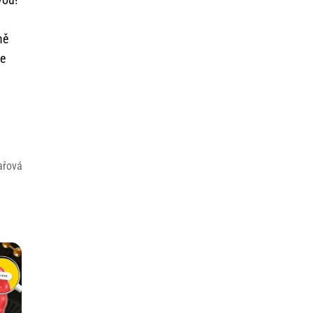
mě
te
ařová