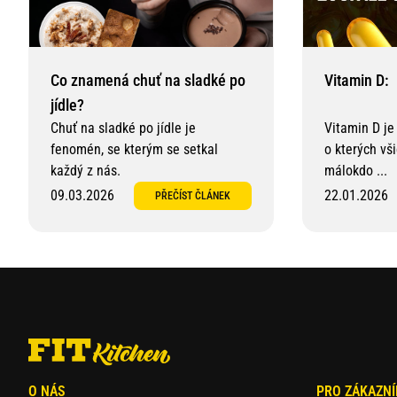
Vitamin D:
Co znamená chuť na sladké po
jídle?
Chuť na sladké po jídle je
Vitamin D je
fenomén, se kterým se setkal
o kterých vš
každý z nás.
málokdo ...
09.03.2026
22.01.2026
PŘEČÍST ČLÁNEK
O NÁS
PRO ZÁKAZNÍ