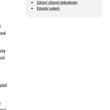
Zdravý střevní mikrobiom:
Emoční jedení:
ě
ebné
vity
rií
latí
m
vou!