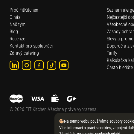
Proč FitKitchen
Seznam alerg
O nás
Nejčastejší do
Náš tým
Všeobecné ob
Blog
Zásady ochran
Recenze
Slevy a promo
Kontakt pro spolupráci
Doporuč a získ
Zdravý catering
Tarify
Kalkulačka kaló
Často hledáte
Vyvážená stra
Objemový jídel
Zdravé obědy
Zdravý jídelníč
Zdravé jídlo
©
2026 FIT Kitchen.Všechna práva vyhrazena.
Zdravé stravo
Zdravé večeře
Na tomto webu používáme soubory cookie
Zdravé jídlo v 
Více informací o práci s cookies, zapojení da
Fitness svačin
Zásadách zpracování osobních údajů