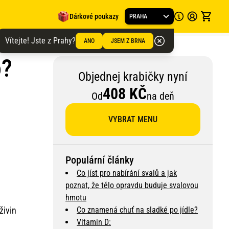
Dárkové poukazy
PRAHA
Vítejte! Jste z Prahy?
ANO
JSEM Z BRNA
o?
Objednej krabičky nyní
408 KČ
Od
na deň
VYBRAT MENU
Populární články
Co jíst pro nabírání svalů a jak
poznat, že tělo opravdu buduje svalovou
hmotu
živin
Co znamená chuť na sladké po jídle?
Vitamin D: