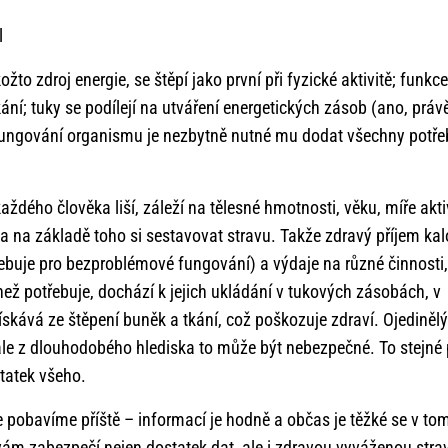
l
to zdroj energie, se štěpí jako první při fyzické aktivitě; funkce
kání; tuky se podílejí na utváření energetických zásob (ano, práv
o fungování organismu je nezbytně nutné mu dodat všechny potř
ždého člověka liší, záleží na tělesné hmotnosti, věku, míře akti
e a na základě toho si sestavovat stravu. Takže zdravý příjem kalo
ebuje pro bezproblémové fungování) a výdaje na různé činnosti,
ež potřebuje, dochází k jejich ukládání v tukových zásobách, v
skává ze štěpení buněk a tkání, což poškozuje zdraví. Ojedinělý
le z dlouhodobého hlediska to může být nebezpečné. To stejné p
statek všeho.
 se pobavíme příště – informací je hodně a občas je těžké se v to
vám zabezpečí nejen dostatek dat, ale i zdravou vyváženou stra