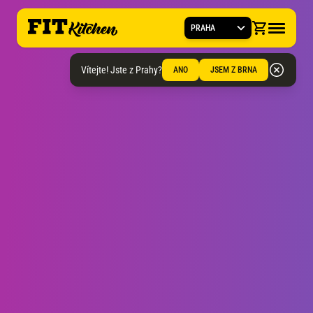
PRAHA
Vítejte! Jste z Prahy?
ANO
JSEM Z BRNA