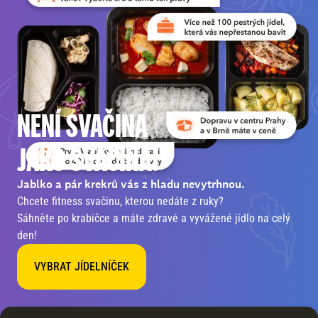
NENÍ SVAČINA
JAKO SVAČINA!
Jablko a pár krekrů vás z hladu nevytrhnou.
Chcete fitness svačinu, kterou nedáte z ruky?
Sáhněte po krabičce a máte zdravé a vyvážené jídlo na celý
den!
VYBRAT JÍDELNÍČEK