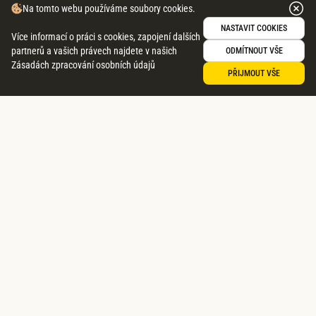
Na tomto webu používáme soubory cookies.
NASTAVIT COOKIES
Více informací o práci s cookies, zapojení dalších
partnerů a vašich právech najdete v našich
ODMÍTNOUT VŠE
Zásadách zpracování osobních údajů
Domů
Fitcoiny
Objednávky
PŘIJMOUT VŠE
Menu
FITNESS SVAČINY, ZDRAVÉ
VEČEŘE I VŠE MEZI TÍM.
JAK TO ALE FUNGUJE V PRAXI?
Zvolíte si jeden z našich
My krájíme, škrábeme,